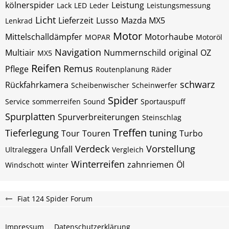
kölnerspider
Leistung
Lack
LED
Leder
Leistungsmessung
Licht
Lieferzeit
Lusso
Mazda MX5
Lenkrad
Motor
Mittelschalldämpfer
Motorhaube
MOPAR
Motoröl
Navigation
Multiair
Nummernschild
original
OZ
MX5
Reifen
Remus
Pflege
Routenplanung
Räder
schwarz
Rückfahrkamera
Scheibenwischer
Scheinwerfer
Spider
Service
sommerreifen
Sound
Sportauspuff
Spurplatten
Spurverbreiterungen
Steinschlag
Treffen
Tieferlegung
tuning
Tour
Touren
Turbo
Verdeck
Vorstellung
Unfall
Ultraleggera
Vergleich
Winterreifen
zahnriemen
Öl
Windschott
winter
Fiat 124 Spider Forum
Impressum
Datenschutzerklärung