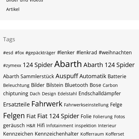
Artikel
Tags
#lenker
#lenkrad
#weihnachten
#esd
#fox
#gepäckträger
Abarth
124 Spider
Abarth 124 Spider
#zymexx
Auspuff
Automatik
Abarth Sammlerstück
Batterie
Bilder
Bilstein
Bluetooth
Bose
Beleuchtung
Carbon
chiptuning
Endschalldämpfer
Dach
Design
Edelstahl
Fahrwerk
Ersatzteile
Felge
Fahrwerkseinstellung
Felgen
Fiat 124 Spider
Fiat
Folie
Folierung
Fotos
geräusch
Hifi
H&R
Infotainment
inspektion
Interieur
Kennzeichen
Kennzeichenhalter
Kofferraum
Kofferset