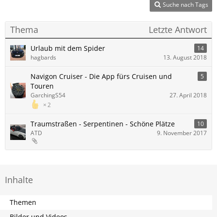
Suche nach Tags
Thema
Letzte Antwort
Urlaub mit dem Spider
14
hagbards
13. August 2018
Navigon Cruiser - Die App fürs Cruisen und
5
Touren
GarchingS54
27. April 2018
2
Traumstraßen - Serpentinen - Schöne Plätze
10
ATD
9. November 2017
Inhalte
Themen
Bilder und Videos