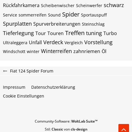
schwarz
Rückfahrkamera
Scheibenwischer
Scheinwerfer
Spider
Service
sommerreifen
Sound
Sportauspuff
Spurplatten
Spurverbreiterungen
Steinschlag
Treffen
Tieferlegung
tuning
Tour
Touren
Turbo
Verdeck
Vorstellung
Unfall
Ultraleggera
Vergleich
Winterreifen
zahnriemen
Öl
Windschott
winter
Fiat 124 Spider Forum
Impressum
Datenschutzerklärung
Cookie Einstellungen
Community-Software:
WoltLab Suite™
Stil:
Classic
von
cls-design