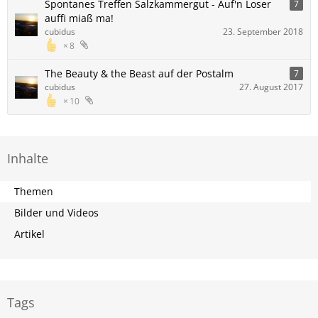
Spontanes Treffen Salzkammergut - Auf'n Loser
7
auffi miaß ma!
cubidus
23. September 2018
8
The Beauty & the Beast auf der Postalm
7
cubidus
27. August 2017
10
Inhalte
Themen
Bilder und Videos
Artikel
Tags