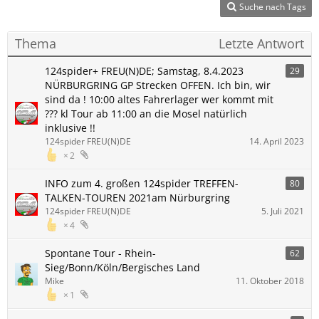
Suche nach Tags
Thema
Letzte Antwort
124spider+ FREU(N)DE; Samstag, 8.4.2023
29
NÜRBURGRING GP Strecken OFFEN. Ich bin, wir
sind da ! 10:00 altes Fahrerlager wer kommt mit
??? kl Tour ab 11:00 an die Mosel natürlich
inklusive !!
124spider FREU(N)DE
14. April 2023
2
INFO zum 4. großen 124spider TREFFEN-
80
TALKEN-TOUREN 2021am Nürburgring
124spider FREU(N)DE
5. Juli 2021
4
Spontane Tour - Rhein-
62
Sieg/Bonn/Köln/Bergisches Land
Mike
11. Oktober 2018
1