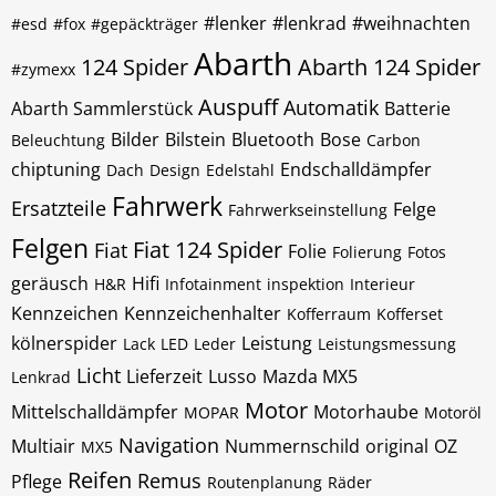
#lenker
#lenkrad
#weihnachten
#esd
#fox
#gepäckträger
Abarth
124 Spider
Abarth 124 Spider
#zymexx
Auspuff
Automatik
Abarth Sammlerstück
Batterie
Bilder
Bilstein
Bluetooth
Bose
Beleuchtung
Carbon
chiptuning
Endschalldämpfer
Dach
Design
Edelstahl
Fahrwerk
Ersatzteile
Felge
Fahrwerkseinstellung
Felgen
Fiat 124 Spider
Fiat
Folie
Folierung
Fotos
geräusch
Hifi
H&R
Infotainment
inspektion
Interieur
Kennzeichen
Kennzeichenhalter
Kofferraum
Kofferset
kölnerspider
Leistung
Lack
LED
Leder
Leistungsmessung
Licht
Lieferzeit
Lusso
Mazda MX5
Lenkrad
Motor
Mittelschalldämpfer
Motorhaube
MOPAR
Motoröl
Navigation
Multiair
Nummernschild
original
OZ
MX5
Reifen
Remus
Pflege
Routenplanung
Räder