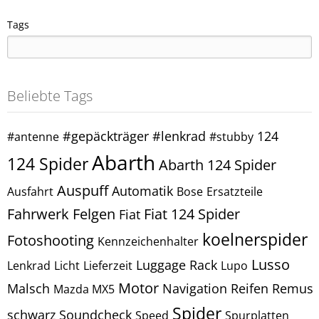
Tags
Beliebte Tags
#gepäckträger
#lenkrad
124
#antenne
#stubby
Abarth
124 Spider
Abarth 124 Spider
Auspuff
Automatik
Ausfahrt
Bose
Ersatzteile
Fahrwerk
Felgen
Fiat 124 Spider
Fiat
koelnerspider
Fotoshooting
Kennzeichenhalter
Lusso
Luggage Rack
Lenkrad
Licht
Lieferzeit
Lupo
Motor
Malsch
Navigation
Reifen
Remus
Mazda MX5
Spider
schwarz
Soundcheck
Speed
Spurplatten