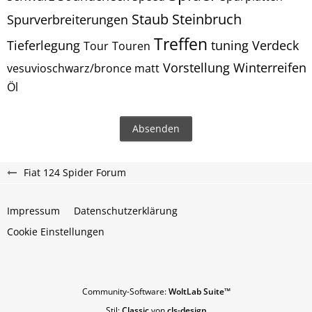
Staub
Steinbruch
Spurverbreiterungen
Treffen
Tieferlegung
tuning
Verdeck
Tour
Touren
Vorstellung
Winterreifen
vesuvioschwarz/bronce matt
Öl
Fiat 124 Spider Forum
Impressum
Datenschutzerklärung
Cookie Einstellungen
Community-Software:
WoltLab Suite™
Stil:
Classic
von
cls-design