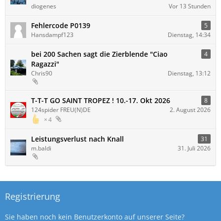
diogenes
Vor 13 Stunden
Fehlercode P0139
5
Hansdampf123
Dienstag, 14:34
bei 200 Sachen sagt die Zierblende "Ciao
4
Ragazzi"
Chris90
Dienstag, 13:12
T-T-T GO SAINT TROPEZ ! 10.-17. Okt 2026
8
124spider FREU(N)DE
2. August 2026
4
Leistungsverlust nach Knall
31
m.baldi
31. Juli 2026
Registrierung
Sie haben noch kein Benutzerkonto auf unserer Seite?