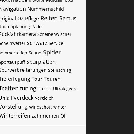
Motorhaube
Multiair
Motoröl
MX5
Navigation
Nummernschild
Reifen
Remus
original
OZ
Pflege
Routenplanung
Räder
Rückfahrkamera
Scheibenwischer
schwarz
Scheinwerfer
Service
Spider
sommerreifen
Sound
Spurplatten
Sportauspuff
Spurverbreiterungen
Steinschlag
Tieferlegung
Tour
Touren
Treffen
tuning
Turbo
Ultraleggera
Verdeck
Unfall
Vergleich
Vorstellung
Windschott
winter
Winterreifen
zahnriemen
Öl