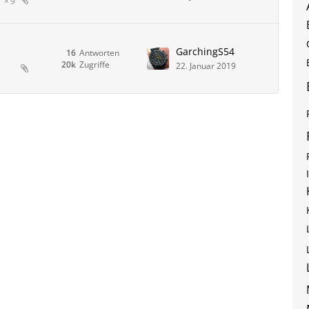
9
GarchingS54
16
Antworten
20k
Zugriffe
22. Januar 2019