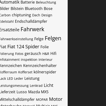
Automatik
Batterie
Beleuchtung
Bilder
Bilstein
Bluetooth
Bose
chiptuning
Carbon
Dach
Design
Endschalldämpfer
Edelstahl
Fahrwerk
Ersatzteile
Felgen
Felge
Fahrwerkseinstellung
Fiat 124 Spider
Fiat
Folie
geräusch
Hifi
Folierung
Fotos
H&R
Infotainment
inspektion
Interieur
Kennzeichen
Kennzeichenhalter
kölnerspider
Kofferraum
Kofferset
Leistung
Lack
LED
Leder
Licht
Leistungsmessung
Lenkrad
Lieferzeit
Lusso
Mazda MX5
Motor
Mittelschalldämpfer
MOPAR