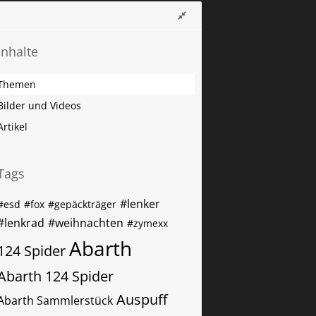
Inhalte
Themen
Bilder und Videos
Artikel
Tags
#lenker
#esd
#fox
#gepäckträger
#lenkrad
#weihnachten
#zymexx
Abarth
124 Spider
Abarth 124 Spider
Auspuff
Abarth Sammlerstück