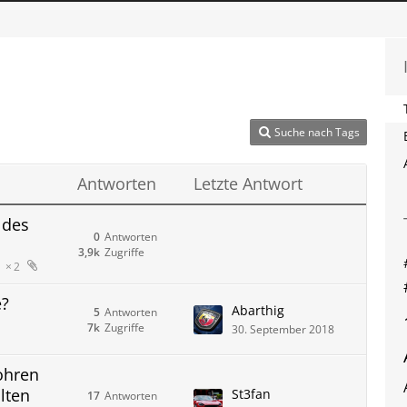
Suche nach Tags
Antworten
Letzte Antwort
 des
0
Antworten
3,9k
Zugriffe
2
e?
Abarthig
5
Antworten
7k
Zugriffe
30. September 2018
ohren
lten
St3fan
17
Antworten