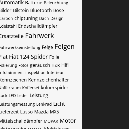
Automatik
Batterie
Beleuchtung
Bilder
Bilstein
Bluetooth
Bose
chiptuning
Carbon
Dach
Design
Endschalldämpfer
Edelstahl
Fahrwerk
Ersatzteile
Felgen
Felge
Fahrwerkseinstellung
Fiat 124 Spider
Fiat
Folie
geräusch
Hifi
Folierung
Fotos
H&R
Infotainment
inspektion
Interieur
Kennzeichen
Kennzeichenhalter
kölnerspider
Kofferraum
Kofferset
Leistung
Lack
LED
Leder
Licht
Leistungsmessung
Lenkrad
Lieferzeit
Lusso
Mazda MX5
Motor
Mittelschalldämpfer
MOPAR