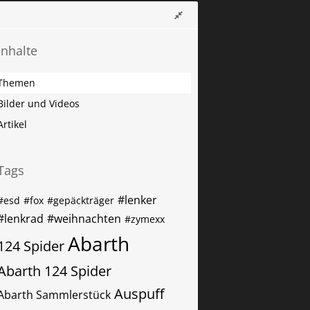
Inhalte
Themen
Bilder und Videos
Artikel
Tags
#lenker
#esd
#fox
#gepäckträger
#lenkrad
#weihnachten
#zymexx
Abarth
124 Spider
Abarth 124 Spider
Auspuff
Abarth Sammlerstück