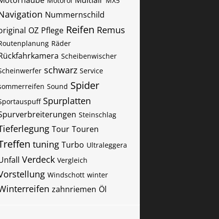
Motorhaube
Multiair
Motoröl
MX5
Navigation
Nummernschild
Reifen
Remus
original
OZ
Pflege
Routenplanung
Räder
Rückfahrkamera
Scheibenwischer
schwarz
Scheinwerfer
Service
Spider
sommerreifen
Sound
Spurplatten
Sportauspuff
Spurverbreiterungen
Steinschlag
Tieferlegung
Tour
Touren
Treffen
tuning
Turbo
Ultraleggera
Verdeck
Unfall
Vergleich
Vorstellung
Windschott
winter
Winterreifen
zahnriemen
Öl