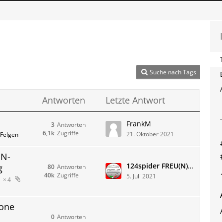
Suche nach Tags
Antworten
Letzte Antwort
FrankM
3
Antworten
6,1k
Zugriffe
21. Oktober 2021
 Felgen
EN-
124spider FREU(N)DE
g
80
Antworten
40k
Zugriffe
5. Juli 2021
4
tone
0
Antworten