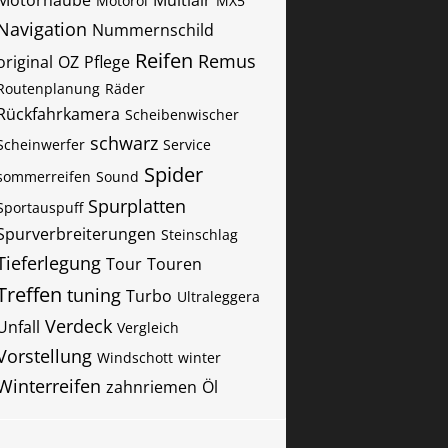
Motorhaube
Multiair
Motoröl
MX5
Navigation
Nummernschild
Reifen
Remus
original
OZ
Pflege
Routenplanung
Räder
Rückfahrkamera
Scheibenwischer
schwarz
Scheinwerfer
Service
Spider
sommerreifen
Sound
Spurplatten
Sportauspuff
Spurverbreiterungen
Steinschlag
Tieferlegung
Tour
Touren
Treffen
tuning
Turbo
Ultraleggera
Verdeck
Unfall
Vergleich
Vorstellung
Windschott
winter
Winterreifen
zahnriemen
Öl