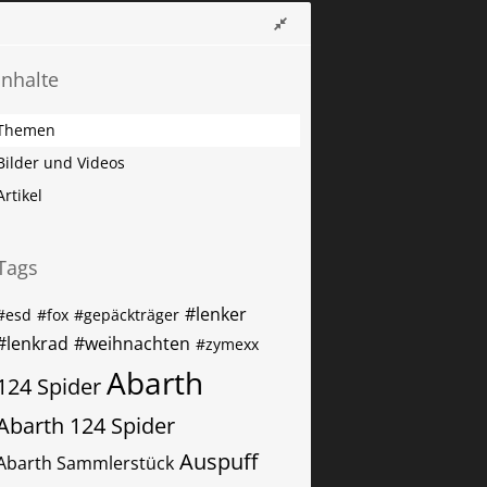
Inhalte
Themen
Bilder und Videos
Artikel
Tags
#lenker
#esd
#fox
#gepäckträger
#lenkrad
#weihnachten
#zymexx
Abarth
124 Spider
Abarth 124 Spider
Auspuff
Abarth Sammlerstück