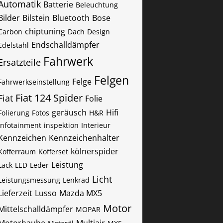
Automatik
Batterie
Beleuchtung
Bilder
Bilstein
Bluetooth
Bose
chiptuning
Carbon
Dach
Design
Endschalldämpfer
Edelstahl
Fahrwerk
Ersatzteile
Felgen
Felge
Fahrwerkseinstellung
Fiat 124 Spider
Fiat
Folie
geräusch
Hifi
Folierung
Fotos
H&R
Infotainment
inspektion
Interieur
Kennzeichen
Kennzeichenhalter
kölnerspider
Kofferraum
Kofferset
Leistung
Lack
LED
Leder
Licht
Leistungsmessung
Lenkrad
Lieferzeit
Lusso
Mazda MX5
Motor
Mittelschalldämpfer
MOPAR