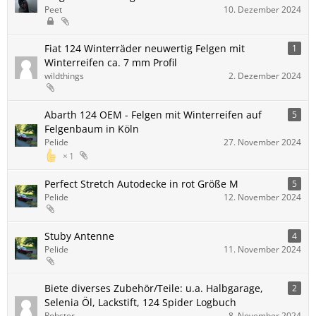
Peet
10. Dezember 2024
Fiat 124 Winterräder neuwertig Felgen mit
1
Winterreifen ca. 7 mm Profil
wildthings
2. Dezember 2024
Abarth 124 OEM - Felgen mit Winterreifen auf
5
Felgenbaum in Köln
Pelide
27. November 2024
1
Perfect Stretch Autodecke in rot Größe M
5
Pelide
12. November 2024
Stuby Antenne
4
Pelide
11. November 2024
Biete diverses Zubehör/Teile: u.a. Halbgarage,
2
Selenia Öl, Lackstift, 124 Spider Logbuch
Robster
8. November 2024