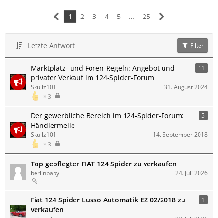
1
2
3
4
5
…
25
Letzte Antwort
Filter
Marktplatz- und Foren-Regeln: Angebot und
11
privater Verkauf im 124-Spider-Forum
Skullz101
31. August 2024
3
Der gewerbliche Bereich im 124-Spider-Forum:
5
Händlermeile
Skullz101
14. September 2018
3
Top gepflegter FIAT 124 Spider zu verkaufen
berlinbaby
24. Juli 2026
Fiat 124 Spider Lusso Automatik EZ 02/2018 zu
1
verkaufen