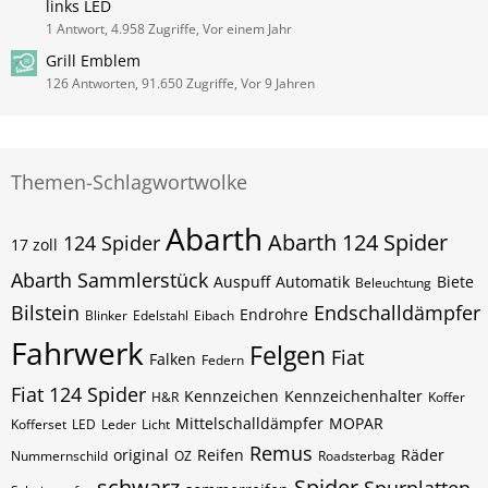
links LED
1 Antwort, 4.958 Zugriffe, Vor einem Jahr
Grill Emblem
126 Antworten, 91.650 Zugriffe, Vor 9 Jahren
Themen-Schlagwortwolke
Abarth
Abarth 124 Spider
124 Spider
17 zoll
Abarth Sammlerstück
Auspuff
Automatik
Biete
Beleuchtung
Bilstein
Endschalldämpfer
Endrohre
Blinker
Edelstahl
Eibach
Fahrwerk
Felgen
Fiat
Falken
Federn
Fiat 124 Spider
Kennzeichen
Kennzeichenhalter
H&R
Koffer
Mittelschalldämpfer
MOPAR
Kofferset
LED
Leder
Licht
Remus
original
Reifen
Räder
Nummernschild
OZ
Roadsterbag
schwarz
Spider