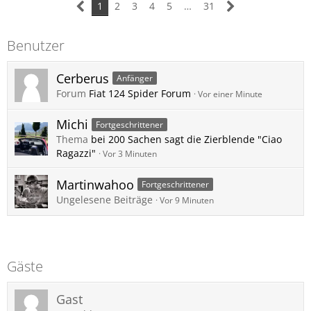
1
2
3
4
5
…
31
Benutzer
Cerberus
Anfänger
Forum
Fiat 124 Spider Forum
Vor einer Minute
Michi
Fortgeschrittener
Thema
bei 200 Sachen sagt die Zierblende "Ciao
Ragazzi"
Vor 3 Minuten
Martinwahoo
Fortgeschrittener
Ungelesene Beiträge
Vor 9 Minuten
Gäste
Gast