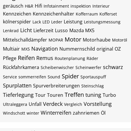
geräusch
Hifi
H&R
Infotainment
inspektion
Interieur
Kennzeichen
Kennzeichenhalter
Kofferraum
Kofferset
kölnerspider
Leistung
Lack
LED
Leder
Leistungsmessung
Licht
Lieferzeit
Lusso
Mazda MX5
Lenkrad
Motor
Mittelschalldämpfer
Motorhaube
MOPAR
Motoröl
Navigation
Multiair
Nummernschild
original
OZ
MX5
Reifen
Remus
Pflege
Routenplanung
Räder
schwarz
Rückfahrkamera
Scheibenwischer
Scheinwerfer
Spider
Service
sommerreifen
Sound
Sportauspuff
Spurplatten
Spurverbreiterungen
Steinschlag
Treffen
Tieferlegung
tuning
Tour
Touren
Turbo
Verdeck
Vorstellung
Unfall
Ultraleggera
Vergleich
Winterreifen
zahnriemen
Öl
Windschott
winter