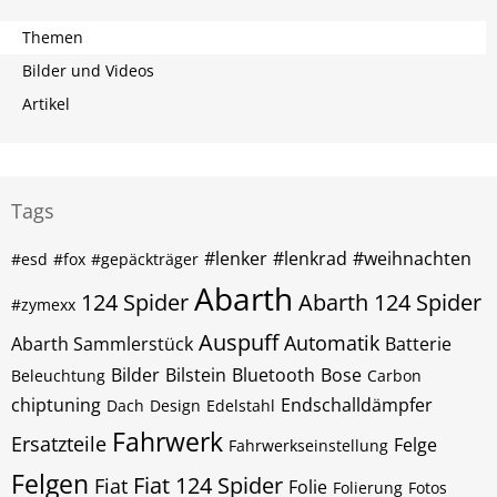
Themen
Bilder und Videos
Artikel
Tags
#lenker
#lenkrad
#weihnachten
#esd
#fox
#gepäckträger
Abarth
124 Spider
Abarth 124 Spider
#zymexx
Auspuff
Automatik
Abarth Sammlerstück
Batterie
Bilder
Bilstein
Bluetooth
Bose
Beleuchtung
Carbon
chiptuning
Endschalldämpfer
Dach
Design
Edelstahl
Fahrwerk
Ersatzteile
Felge
Fahrwerkseinstellung
Felgen
Fiat 124 Spider
Fiat
Folie
Folierung
Fotos