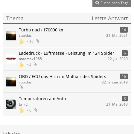
Suche nach Tags
Thema
Letzte Antwort
Turbo nach 170000 km
14
cubidus
21. Mai 2021
16
Ladedruck - Luftmasse - Leistung im 124 Spider
6
madmax1985
12. Juli 2020
4
OBD / ECU das Hirn im Multiair des Spiders
16
cubidus
22. Januar 2019
Temperaturen am Auto
3
ErniC
21. Mai 2018
6