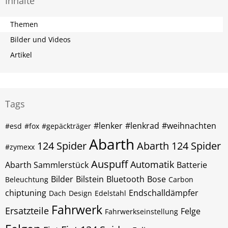
Inhalte
Themen
Bilder und Videos
Artikel
Tags
#lenker
#lenkrad
#weihnachten
#esd
#fox
#gepäckträger
Abarth
124 Spider
Abarth 124 Spider
#zymexx
Auspuff
Automatik
Abarth Sammlerstück
Batterie
Bilder
Bilstein
Bluetooth
Bose
Beleuchtung
Carbon
chiptuning
Endschalldämpfer
Dach
Design
Edelstahl
Fahrwerk
Ersatzteile
Felge
Fahrwerkseinstellung