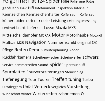
Felgen
Fiat 124 Spider
Fiat
Folie
Folierung
Fotos
geräusch
Hifi
H&R
Infotainment
inspektion
Interieur
Kennzeichen
Kennzeichenhalter
Kofferraum
Kofferset
kölnerspider
Leistung
Lack
LED
Leder
Leistungsmessung
Licht
Lieferzeit
Lusso
Mazda MX5
Lenkrad
Motor
Mittelschalldämpfer
Motorhaube
MOPAR
Motoröl
Navigation
Multiair
Nummernschild
original
OZ
MX5
Reifen
Remus
Pflege
Routenplanung
Räder
schwarz
Rückfahrkamera
Scheibenwischer
Scheinwerfer
Spider
Service
sommerreifen
Sound
Sportauspuff
Spurplatten
Spurverbreiterungen
Steinschlag
Treffen
Tieferlegung
tuning
Tour
Touren
Turbo
Verdeck
Vorstellung
Unfall
Ultraleggera
Vergleich
Winterreifen
zahnriemen
Öl
Windschott
winter