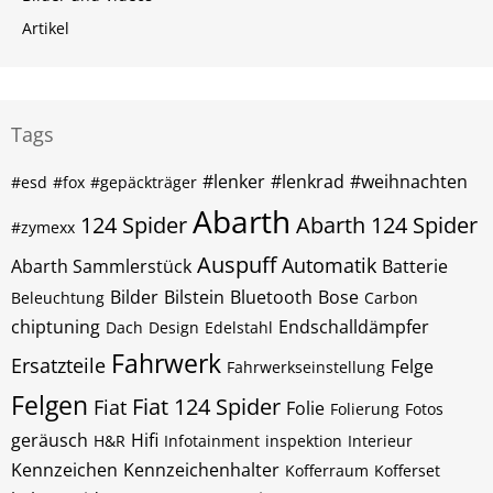
Artikel
Tags
#lenker
#lenkrad
#weihnachten
#esd
#fox
#gepäckträger
Abarth
124 Spider
Abarth 124 Spider
#zymexx
Auspuff
Automatik
Abarth Sammlerstück
Batterie
Bilder
Bilstein
Bluetooth
Bose
Beleuchtung
Carbon
chiptuning
Endschalldämpfer
Dach
Design
Edelstahl
Fahrwerk
Ersatzteile
Felge
Fahrwerkseinstellung
Felgen
Fiat 124 Spider
Fiat
Folie
Folierung
Fotos
geräusch
Hifi
H&R
Infotainment
inspektion
Interieur
Kennzeichen
Kennzeichenhalter
Kofferraum
Kofferset