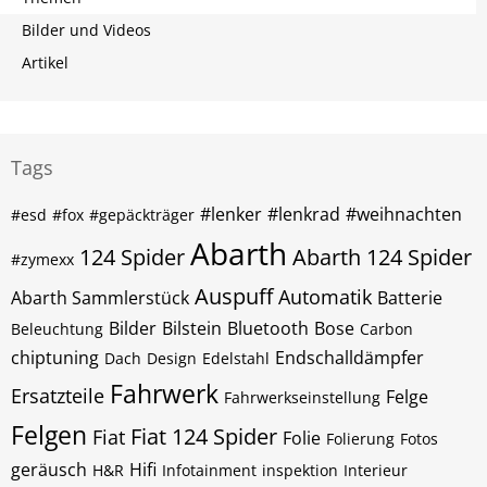
Bilder und Videos
Artikel
Tags
#lenker
#lenkrad
#weihnachten
#esd
#fox
#gepäckträger
Abarth
124 Spider
Abarth 124 Spider
#zymexx
Auspuff
Automatik
Abarth Sammlerstück
Batterie
Bilder
Bilstein
Bluetooth
Bose
Beleuchtung
Carbon
chiptuning
Endschalldämpfer
Dach
Design
Edelstahl
Fahrwerk
Ersatzteile
Felge
Fahrwerkseinstellung
Felgen
Fiat 124 Spider
Fiat
Folie
Folierung
Fotos
geräusch
Hifi
H&R
Infotainment
inspektion
Interieur