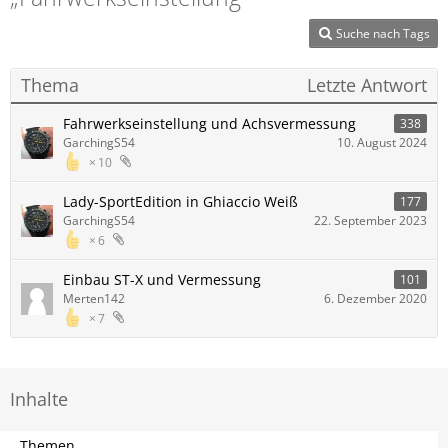
Suche nach Tags
Thema
Letzte Antwort
Fahrwerkseinstellung und Achsvermessung
338
GarchingS54
10. August 2024
10
Lady-SportEdition in Ghiaccio Weiß
177
GarchingS54
22. September 2023
6
Einbau ST-X und Vermessung
101
Merten142
6. Dezember 2020
7
Inhalte
Themen