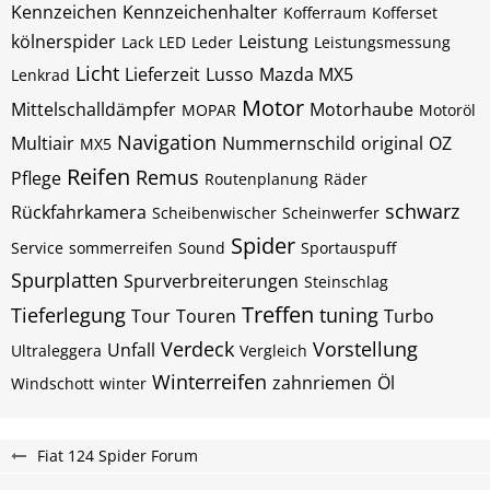
Kennzeichen
Kennzeichenhalter
Kofferraum
Kofferset
kölnerspider
Leistung
Lack
LED
Leder
Leistungsmessung
Licht
Lieferzeit
Lusso
Mazda MX5
Lenkrad
Motor
Mittelschalldämpfer
Motorhaube
MOPAR
Motoröl
Navigation
Multiair
Nummernschild
original
OZ
MX5
Reifen
Remus
Pflege
Routenplanung
Räder
schwarz
Rückfahrkamera
Scheibenwischer
Scheinwerfer
Spider
Service
sommerreifen
Sound
Sportauspuff
Spurplatten
Spurverbreiterungen
Steinschlag
Treffen
Tieferlegung
tuning
Tour
Touren
Turbo
Verdeck
Vorstellung
Unfall
Ultraleggera
Vergleich
Winterreifen
zahnriemen
Öl
Windschott
winter
Fiat 124 Spider Forum