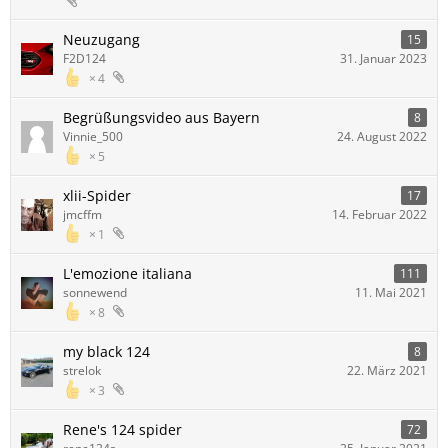
Neuzugang
15
F2D124
31. Januar 2023
4
Begrüßungsvideo aus Bayern
8
Vinnie_500
24. August 2022
5
xlii-Spider
17
jmcffm
14. Februar 2022
1
L'emozione italiana
111
sonnewend
11. Mai 2021
8
my black 124
8
strelok
22. März 2021
3
Rene's 124 spider
72