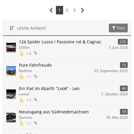
1
2
3
Letzte Antwort
Filter
124 Spider Lusso / Passione rot & Cognac
229
St3fan
7. Juni 2026
8
Pure Fahrfreude
15
feelfree
23. September 2025
1
Ein Fiat im Abarth "Look" - Leo
46
uxmal
1. Oktober 2024
2
Neuzugang aus Südniedersachsen
19
Gamma
20. Mai 2024
1