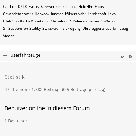
Cairbon
DSLR
Evolity
Fahrwerkseinstellung
FluidFilm
Fotos
Gewindefahrwerk
Hankook
Innotec
kölnerspider
Landschaft
Lexol
LifeIsGoodInTheMountains!
Michelin
OZ
Polieren
Remus
S-Werks
ST-Suspension
Stubby
Swissvax
Tieferlegung
Ultraleggera
userfahrzeug
Videos
Userfahrzeuge
Statistik
47 Themen
1.882 Beiträge (0,5 Beiträge pro Tag)
Benutzer online in diesem Forum
1 Besucher