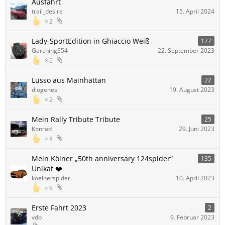
Ausfahrt
trail_desire
15. April 2024
2
Lady-SportEdition in Ghiaccio Weiß
177
GarchingS54
22. September 2023
6
Lusso aus Mainhattan
22
diogenes
19. August 2023
2
Mein Rally Tribute Tribute
25
Konrad
29. Juni 2023
8
Mein Kölner „50th anniversary 124spider“
135
Unikat ❤️
koelnerspider
10. April 2023
9
Erste Fahrt 2023
2
vdb
9. Februar 2023