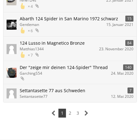
rene124s
25. Januar 2021
4
Abarth 124 Spider in San Marino 1972 schwarz
15
Gentleman
15. Januar 2021
6
124 Lusso in Magnetico Bronze
84
Matthias1344
23. November 2020
7
Der "zeige mir deinen 124-Spider" Thread
140
GarchingS54
24. Mai 2020
Settantasette 77 aus Schweden
7
Settantasette77
12. Mai 2020
1
2
3