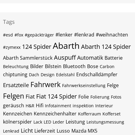
Tags
#lenker
#lenkrad
#weihnachten
#esd
#fox
#gepäckträger
Abarth
124 Spider
Abarth 124 Spider
#zymexx
Auspuff
Automatik
Abarth Sammlerstück
Batterie
Bilder
Bilstein
Bluetooth
Bose
Beleuchtung
Carbon
chiptuning
Endschalldämpfer
Dach
Design
Edelstahl
Fahrwerk
Ersatzteile
Felge
Fahrwerkseinstellung
Felgen
Fiat 124 Spider
Fiat
Folie
Folierung
Fotos
geräusch
Hifi
H&R
Infotainment
inspektion
Interieur
Kennzeichen
Kennzeichenhalter
Kofferraum
Kofferset
kölnerspider
Leistung
Lack
LED
Leder
Leistungsmessung
Licht
Lieferzeit
Lusso
Mazda MX5
Lenkrad