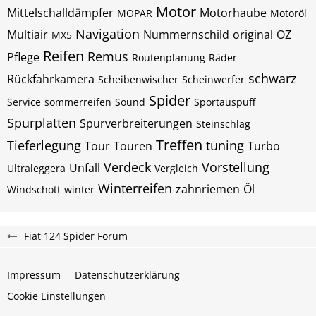
Motor
Mittelschalldämpfer
Motorhaube
MOPAR
Motoröl
Navigation
Multiair
Nummernschild
original
OZ
MX5
Reifen
Remus
Pflege
Routenplanung
Räder
schwarz
Rückfahrkamera
Scheibenwischer
Scheinwerfer
Spider
Service
sommerreifen
Sound
Sportauspuff
Spurplatten
Spurverbreiterungen
Steinschlag
Treffen
Tieferlegung
tuning
Tour
Touren
Turbo
Verdeck
Vorstellung
Unfall
Ultraleggera
Vergleich
Winterreifen
zahnriemen
Öl
Windschott
winter
Fiat 124 Spider Forum
Impressum
Datenschutzerklärung
Cookie Einstellungen