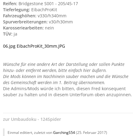
Reifen:
Bridgestone S001 - 205/45-17
Tieferlegung:
EibachProKit
Fahrzeughöhen:
v330/h340mm
Spurverbreiterungen:
v30/h30mm
Karosseriearbeiten:
nein
TÜV:
ja
06.jpg
EibachProKit_30mm.JPG
Wünsche für eine andere Art der Darstellung oder sollen Punkte
hinzu- oder entfernt werden, bitte einfach hier äußern.
Die Mods können im Nachhinein sauber machen und die Wünsche
des Gemeinschaft werden im 1. Beitrag übernommen.
Die Admins/Mods würde ich bitten, diesen Fred konsequent
sauber zu halten und in diesem Unterforum oben anzupinnen.
zur
Umbaudoku - 124Spider
Einmal editiert, zuletzt von
GarchingS54
(
25. Februar 2017
)