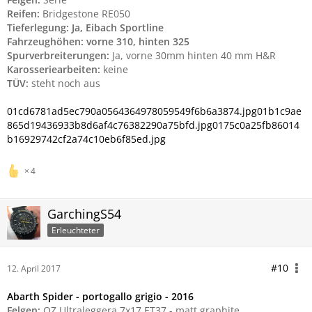
Reifen:
Bridgestone RE050
Tieferlegung: Ja, Eibach Sportline
Fahrzeughöhen: vorne 310, hinten 325
Spurverbreiterungen:
Ja, vorne 30mm hinten 40 mm H&R
Karosseriearbeiten:
keine
TÜV:
steht noch aus
01cd6781ad5ec790a0564364978059549f6b6a3874.jpg
01b1c9ae
865d19436933b8d6af4c76382290a75bfd.jpg
0175c0a25fb86014
b16929742cf2a74c10eb6f85ed.jpg
4
GarchingS54
Erleuchteter
#10
12. April 2017
Abarth Spider - portogallo grigio - 2016
Felgen:
OZ Ultraleggera 7x17 ET37 - matt graphite