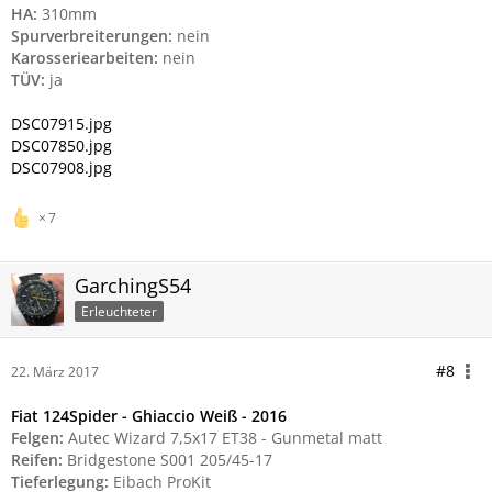
HA:
310mm
Spurverbreiterungen:
nein
Karosseriearbeiten:
nein
TÜV:
ja
DSC07915.jpg
DSC07850.jpg
DSC07908.jpg
7
GarchingS54
Erleuchteter
#8
22. März 2017
Fiat 124Spider - Ghiaccio Weiß - 2016
Felgen:
Autec Wizard 7,5x17 ET38 - Gunmetal matt
Reifen:
Bridgestone S001 205/45-17
Tieferlegung:
Eibach ProKit