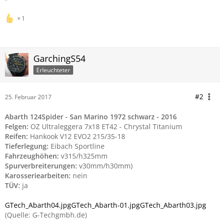
1
GarchingS54
Erleuchteter
#2
25. Februar 2017
Abarth 124Spider - San Marino 1972 schwarz - 2016
Felgen:
OZ Ultraleggera 7x18 ET42 - Chrystal Titanium
Reifen:
Hankook V12 EVO2 215/35-18
Tieferlegung:
Eibach Sportline
Fahrzeughöhen:
v315/h325mm
Spurverbreiterungen:
v30mm/h30mm)
Karosseriearbeiten:
nein
TÜV:
ja
GTech_Abarth04.jpg
GTech_Abarth-01.jpg
GTech_Abarth03.jpg
(Quelle: G-Techgmbh.de)