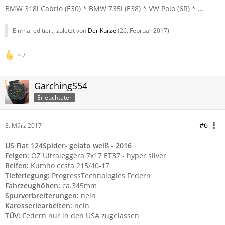
BMW 318i Cabrio (E30) * BMW 735i (E38) * VW Polo (6R) * ...
Einmal editiert, zuletzt von
Der Kurze
(
26. Februar 2017
)
7
GarchingS54
Erleuchteter
#6
8. März 2017
US Fiat 124Spider- gelato weiß - 2016
Felgen:
OZ Ultraleggera 7x17 ET37 - hyper silver
Reifen:
Kumho ecsta 215/40-17
Tieferlegung:
ProgressTechnologies Federn
Fahrzeughöhen:
ca.345mm
Spurverbreiterungen:
nein
Karosseriearbeiten:
nein
TÜV:
Federn nur in den USA zugelassen