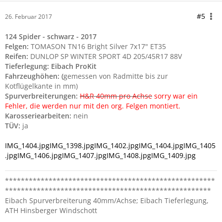
#5
26. Februar 2017
124 Spider - schwarz - 2017
Felgen:
TOMASON TN16 Bright Silver 7x17" ET35
Reifen:
DUNLOP SP WINTER SPORT 4D 205/45R17 88V
Tieferlegung: Eibach ProKit
Fahrzeughöhen: (
gemessen von Radmitte bis zur
Kotflügelkante in mm)
Spurverbreiterungen:
H&R 40mm pro Achse
sorry war ein
Fehler, die werden nur mit den org. Felgen montiert.
Karosseriearbeiten:
nein
TÜV:
ja
IMG_1404.jpg
IMG_1398.jpg
IMG_1402.jpg
IMG_1404.jpg
IMG_1405
.jpg
IMG_1406.jpg
IMG_1407.jpg
IMG_1408.jpg
IMG_1409.jpg
*****************************************************
****************************************************
Eibach Spurverbreiterung 40mm/Achse; Eibach Tieferlegung,
ATH Hinsberger Windschott