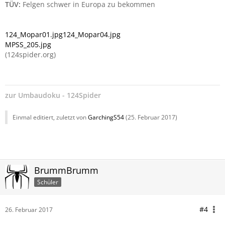
TÜV:
Felgen schwer in Europa zu bekommen
124_Mopar01.jpg
124_Mopar04.jpg
MPSS_205.jpg
(124spider.org)
zur
Umbaudoku - 124Spider
Einmal editiert, zuletzt von
GarchingS54
(
25. Februar 2017
)
BrummBrumm
Schüler
#4
26. Februar 2017