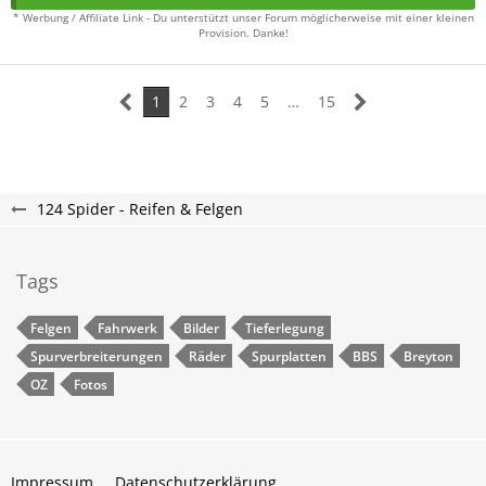
* Werbung / Affiliate Link - Du unterstützt unser Forum möglicherweise mit einer kleinen
Provision. Danke!
1
2
3
4
5
…
15
124 Spider - Reifen & Felgen
Tags
Felgen
Fahrwerk
Bilder
Tieferlegung
Spurverbreiterungen
Räder
Spurplatten
BBS
Breyton
OZ
Fotos
Impressum
Datenschutzerklärung