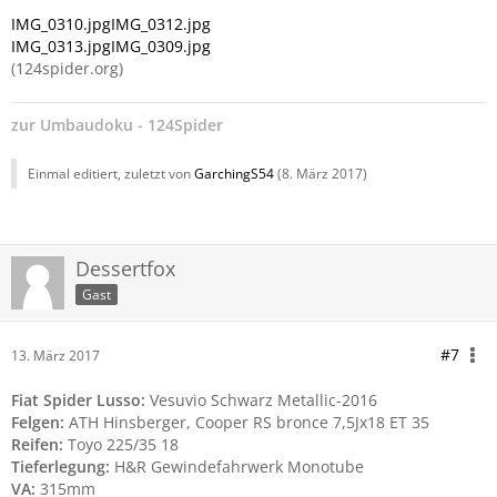
IMG_0310.jpg
IMG_0312.jpg
IMG_0313.jpg
IMG_0309.jpg
(124spider.org)
zur
Umbaudoku - 124Spider
Einmal editiert, zuletzt von
GarchingS54
(
8. März 2017
)
Dessertfox
Gast
#7
13. März 2017
Fiat Spider Lusso:
Vesuvio Schwarz Metallic-2016
Felgen:
ATH Hinsberger, Cooper RS bronce 7,5Jx18 ET 35
Reifen:
Toyo 225/35 18
Tieferlegung:
H&R Gewindefahrwerk Monotube
VA:
315mm