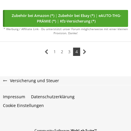
Zubehör bei Amazon (*)
|
Zubehör bei Ebay (*)
|
eAUTO-THG-
PRÄMIE (*)
|
Kfz-Versicherung (*)
* Werbung / Affiliate Link - Du unterstützt unser Forum möglicherweise mit einer kleinen
Provision. Danke!
1
2
3
4
Versicherung und Steuer
Impressum
Datenschutzerklärung
Cookie Einstellungen
Community-Software:
WoltLab Suite™