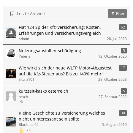
Letzte Antwort
Filter
Fiat 124 Spider Kfz-Versicherung: Kosten,
62
Erfahrungen und Versicherungsvergleich
admin
28. Juli 2023
Nutzungs­ausfall­entschä­digung
5
Peterle
12. Oktober 2025
Wie wirkt sich der neue WLTP Motor-Ab­gas­test
17
auf die Kfz-Steu­er aus? Bis zu 140% mehr!
Skullz101
28. Oktober 2023
kurzzeit-kasko österreich
5
rosch
27. Februar 2022
Kleine Geschichte zu Versicherung welches
30
nicht uninteressant sein sollte
Blackline 62
5. August 2019
1