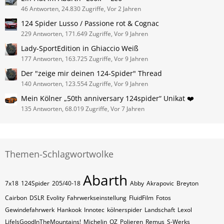
46 Antworten, 24.830 Zugriffe, Vor 2 Jahren
124 Spider Lusso / Passione rot & Cognac
229 Antworten, 171.649 Zugriffe, Vor 9 Jahren
Lady-SportEdition in Ghiaccio Weiß
177 Antworten, 163.725 Zugriffe, Vor 9 Jahren
Der "zeige mir deinen 124-Spider" Thread
140 Antworten, 123.554 Zugriffe, Vor 9 Jahren
Mein Kölner „50th anniversary 124spider“ Unikat ❤️
135 Antworten, 68.019 Zugriffe, Vor 7 Jahren
Themen-Schlagwortwolke
Abarth
7x18
124Spider
205/40-18
Abby
Akrapovic
Breyton
Cairbon
DSLR
Evolity
Fahrwerkseinstellung
FluidFilm
Fotos
Gewindefahrwerk
Hankook
Innotec
kölnerspider
Landschaft
Lexol
LifeIsGoodInTheMountains!
Michelin
OZ
Polieren
Remus
S-Werks