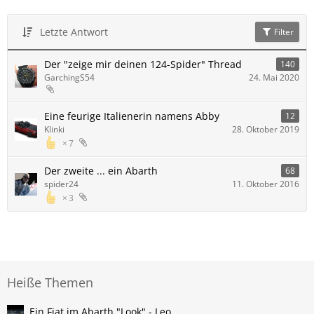
Letzte Antwort
Filter
Der "zeige mir deinen 124-Spider" Thread
140
GarchingS54
24. Mai 2020
Eine feurige Italienerin namens Abby
12
Klinki
28. Oktober 2019
7
Der zweite ... ein Abarth
68
spider24
11. Oktober 2016
3
Heiße Themen
Ein Fiat im Abarth "Look" - Leo