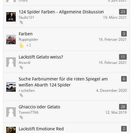
rmint
3. Juni 2021
124 Spider Farben - Allgemeine Diskussion
23
Skullz101
19. März 2021
Farben
3
Ruppispider
16. Februar 2021
2
Lackstift Gelato weiss?
11
Aicardi
16. Februar 2021
Suche Farbnummer für die roten Spiegel am
6
weißen Abarth 124 Spider
r.schellen
4. Dezember 2020
Ghiaccio oder Gelato
28
Tommi7766
12. Mai 2019
Lackstift Emotione Red
2