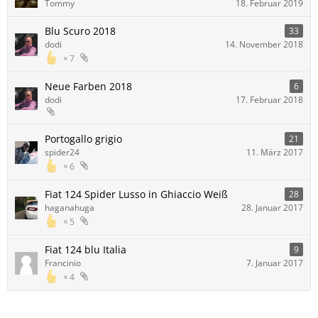
Tommy
18. Februar 2019
Blu Scuro 2018
33
dodi
14. November 2018
7
Neue Farben 2018
6
dodi
17. Februar 2018
Portogallo grigio
21
spider24
11. März 2017
6
Fiat 124 Spider Lusso in Ghiaccio Weiß
28
haganahuga
28. Januar 2017
5
Fiat 124 blu Italia
9
Francinio
7. Januar 2017
4