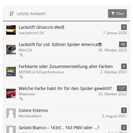
Letzte Antwort
Filter
Lackstift Ghiaccio Weiß
9
vuerjebirch124
7. Januar 2026
Lackstift für Ltd. Edition Spider America😎
48
Milo124
30. Oktober 2023
Farbkarte oder Zusammenstellung aller Farben
8
MX5ND G160 performance
2. Oktober 2023
Welche Farbe habt ihr für den Spider gewählt?
127
Mawintoe
25. Oktober 2022
Colore Esterno
5
Michelvaillant
5. August 2021
Gelato Bianco – 163/C , 163 PWV oder ...?
3