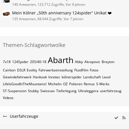
140 Antworten, 123.712 Zugriffe, Vor 9 Jahren
Mein Kölner „50th anniversary 124spider“ Unikat ❤️
135 Antworten, 68.044 Zugriffe, Vor 7 Jahren
Themen-Schlagwortwolke
Abarth
7x18
124Spider
205/40-18
Abby
Akrapovic
Breyton
Cairbon
DSLR
Evolity
Fahrwerkseinstellung
FluidFilm
Fotos
Gewindefahrwerk
Hankook
Innotec
kölnerspider
Landschaft
Lexol
LifeIsGoodInTheMountains!
Michelin
OZ
Polieren
Remus
S-Werks
ST-Suspension
Stubby
Swissvax
Tieferlegung
Ultraleggera
userfahrzeug
Videos
Userfahrzeuge